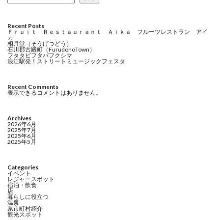
Recent Posts
Ｆｒｕｉｔ Ｒｅｓｔａｕｒａｎｔ Ａｉｋａ フルーツレストラン アイ
カ
相月堂（そうげつどう）
石川郡古殿町（FurudonoTown）
フタタビフタバフクシマ
浪江駅発！ストリートミュージックフェスタ
Recent Comments
表示できるコメントはありません。
Archives
2026年6月
2025年7月
2025年6月
2025年5月
Categories
イベント
レジャースポット
宿泊・飲食
店
暮らしに役立つ
温泉
県市町村紹介
観光スポット