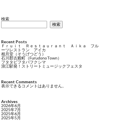
検索
検索
Recent Posts
Ｆｒｕｉｔ Ｒｅｓｔａｕｒａｎｔ Ａｉｋａ フル
ーツレストラン アイカ
相月堂（そうげつどう）
石川郡古殿町（FurudonoTown）
フタタビフタバフクシマ
浪江駅発！ストリートミュージックフェスタ
Recent Comments
表示できるコメントはありません。
Archives
2026年6月
2025年7月
2025年6月
2025年5月