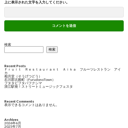
上に表示された文字を入力してください。
検索
検索
Recent Posts
Ｆｒｕｉｔ Ｒｅｓｔａｕｒａｎｔ Ａｉｋａ フルーツレストラン アイ
カ
相月堂（そうげつどう）
石川郡古殿町（FurudonoTown）
フタタビフタバフクシマ
浪江駅発！ストリートミュージックフェスタ
Recent Comments
表示できるコメントはありません。
Archives
2026年6月
2025年7月