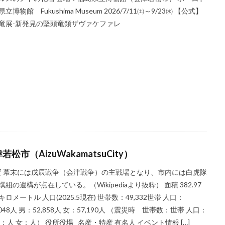
立博物館 Fukushima Museum 2026/7/11㈯～9/23㈬ 【公式】
竜展-新発見の堅頭竜類ザヴァケファレ
若松市（AizuWakamatsuCity）
 幕末には戊辰戦争（会津戦争）の主戦場となり、市内には白虎隊
撰組の遺構が点在している。（Wikipediaより抜粋） 面積 382.97
キロメートル 人口(2025.5現在) 世帯数：49,332世帯 人口：
,048人 男：52,858人 女：57,190人 （震災時 世帯数：世帯 人口：
男：人 女：人） 役所役場 名産・特産 有名人 イベント情報 […]