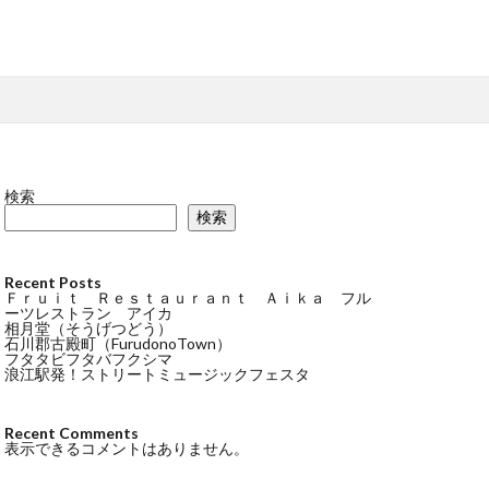
検索
検索
Recent Posts
Ｆｒｕｉｔ Ｒｅｓｔａｕｒａｎｔ Ａｉｋａ フル
ーツレストラン アイカ
相月堂（そうげつどう）
石川郡古殿町（FurudonoTown）
フタタビフタバフクシマ
浪江駅発！ストリートミュージックフェスタ
Recent Comments
表示できるコメントはありません。