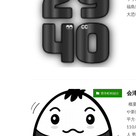
福島県
大恐
会津
県市町村紹介
概要
や新
平方
110
人 