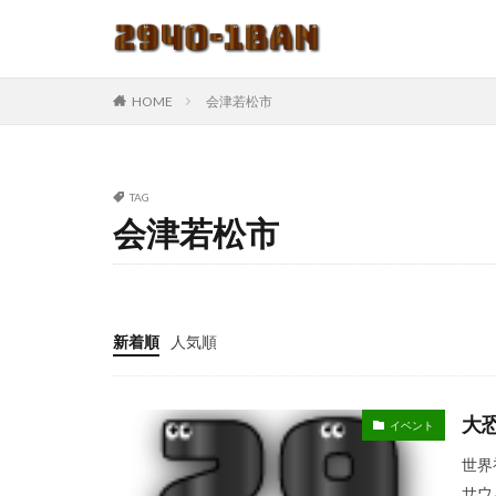
HOME
会津若松市
TAG
会津若松市
新着順
人気順
大
イベント
世界
サウ