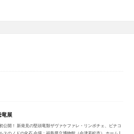
恐竜展
初公開！ 新発見の堅頭竜類ザヴァケファレ・リンポチェ、ピナコ
ルスのノドの化石 会場：福島県立博物館（会津若松市） ホーム |