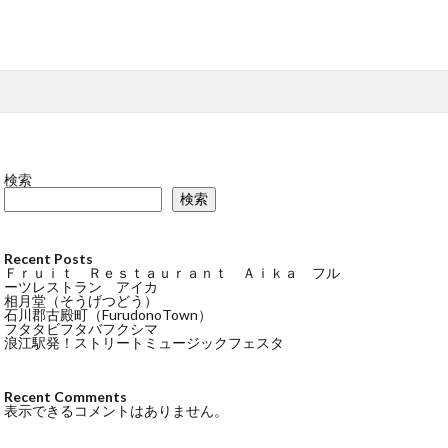
検索
検索
Recent Posts
Ｆｒｕｉｔ Ｒｅｓｔａｕｒａｎｔ Ａｉｋａ フル
ーツレストラン アイカ
相月堂（そうげつどう）
石川郡古殿町（FurudonoTown）
フタタビフタバフクシマ
浪江駅発！ストリートミュージックフェスタ
Recent Comments
表示できるコメントはありません。