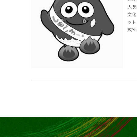
人 
文化
ット
式You