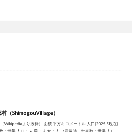
村（ShimogouVillage）
（Wikipediaより抜粋） 面積 平方キロメートル 人口(2025.5現在)
数：世帯 人口：人 男：人 女：人 （震災時 世帯数：世帯 人口：